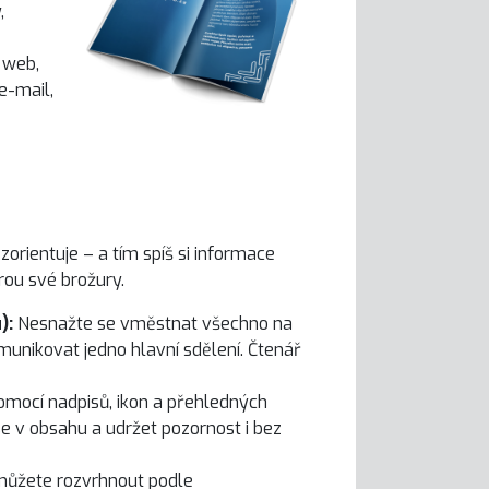
,
 web,
e-mail,
zorientuje – a tím spíš si informace
ou své brožury.
):
Nesnažte se vměstnat všechno na
munikovat jedno hlavní sdělení. Čtenář
omocí nadpisů, ikon a přehledných
e v obsahu a udržet pozornost i bez
 můžete rozvrhnout podle