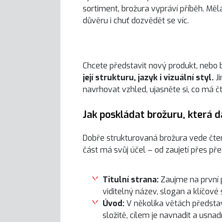
sortiment, brožura vypráví příběh. Mě
důvěru i chuť dozvědět se víc.
Chcete představit nový produkt, nebo 
její strukturu, jazyk i vizuální styl.
J
navrhovat vzhled, ujasněte si, co má čt
Jak poskládat brožuru, která 
Dobře strukturovaná brožura vede čten
část má svůj účel – od zaujetí přes pře
Titulní strana:
Zaujme na první 
viditelný název, slogan a klíčové 
Úvod:
V několika větách představ
složitě, cílem je navnadit a usnadn