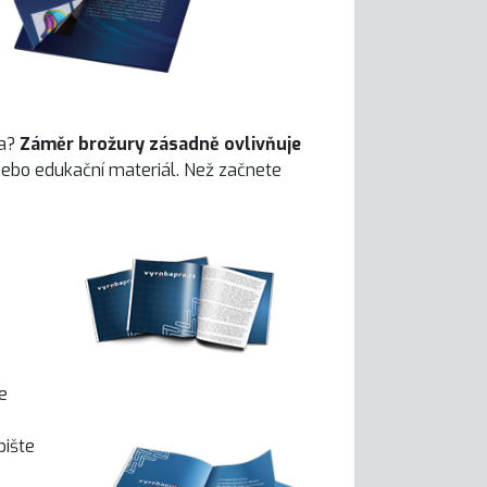
ta?
Záměr brožury zásadně ovlivňuje
nebo edukační materiál. Než začnete
e
pište