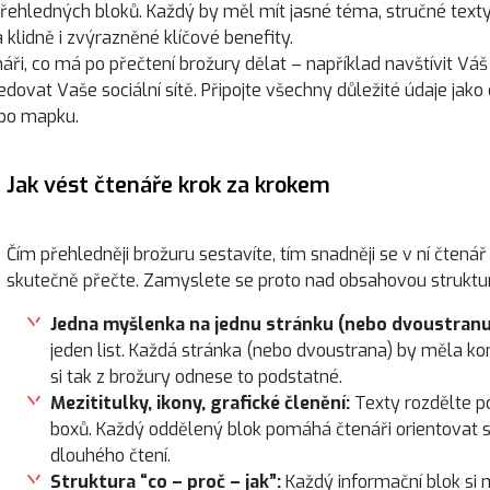
řehledných bloků. Každý by měl mít jasné téma, stručné texty
klidně i zvýrazněné klíčové benefity.
áři, co má po přečtení brožury dělat – například navštívit Váš
edovat Vaše sociální sítě. Připojte všechny důležité údaje jako 
ebo mapku.
Jak vést čtenáře krok za krokem
Čím přehledněji brožuru sestavíte, tím snadněji se v ní čtenář 
skutečně přečte. Zamyslete se proto nad obsahovou struktur
Jedna myšlenka na jednu stránku (nebo dvoustranu
jeden list. Každá stránka (nebo dvoustrana) by měla ko
si tak z brožury odnese to podstatné.
Mezititulky, ikony, grafické členění:
Texty rozdělte p
boxů. Každý oddělený blok pomáhá čtenáři orientovat s
dlouhého čtení.
Struktura “co – proč – jak”:
Každý informační blok si