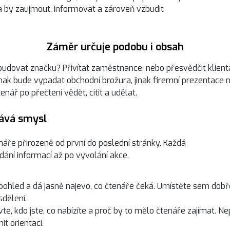
la by zaujmout, informovat a zároveň vzbudit
Záměr určuje podobu i obsah
budovat značku? Přivítat zaměstnance, nebo přesvědčit klien
inak bude vypadat obchodní brožura, jinak firemní prezentace 
enář po přečtení vědět, cítit a udělat.
dává smysl
áře přirozeně od první do poslední stránky. Každá
dání informací až po vyvolání akce.
pohled a dá jasně najevo, co čtenáře čeká. Umístěte sem dobř
sdělení.
te, kdo jste, co nabízíte a proč by to mělo čtenáře zajímat. Ne
it orientaci.