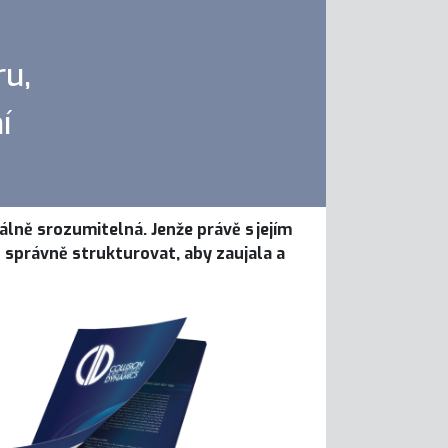
ru,
í
lně srozumitelná. Jenže právě s jejím
u správně strukturovat, aby zaujala a