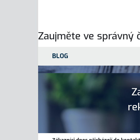
Zaujměte ve správný č
BLOG
Z
re