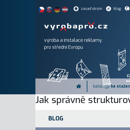
zasaď strom
blog
výroba a instalace reklamy
pro střední Evropu
katalogy
ke stažen
Jak správně strukturov
BLOG