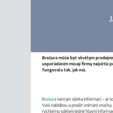
J
Brožura může být skvělým prodejním 
uspořádáním mívají firmy největší p
fungovala tak, jak má.
Brožura
není jen sbírka informací – je t
Vaší nabídkou a posílit vnímání značky.
rychlému sdělení jedné hlavní informac