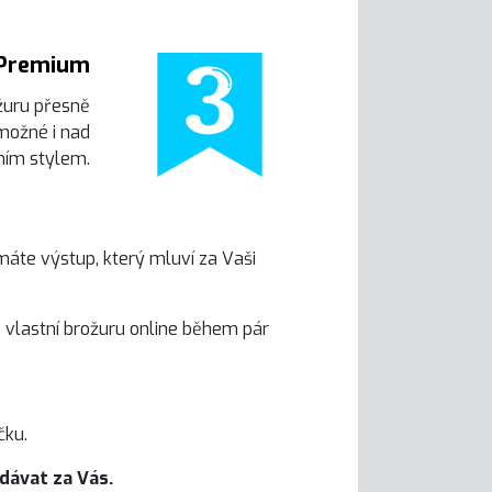
Premium
uru přesně
 možné i nad
ním stylem.
máte výstup, který mluví za Vaši
 vlastní brožuru online během pár
čku.
odávat za Vás.