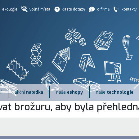
ekologie
volná místa
časté dotazy
o firmě
kontakty
í
akční
nabídka
naše
eshopy
naše
technologie
at brožuru, aby byla přehledná