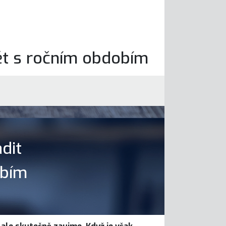
ět s ročním obdobím
dit
obím