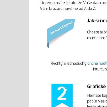
kterému máte jistotu, že Vaše data pro
Vám brožuru navrhne od A do Z.
Jak si ne
Chcete si b
máme pro V
Rychlý a jednoduchý
online nást
Intuitiv
Grafické
Nemáte kapa
podle Vašic
konkrétním