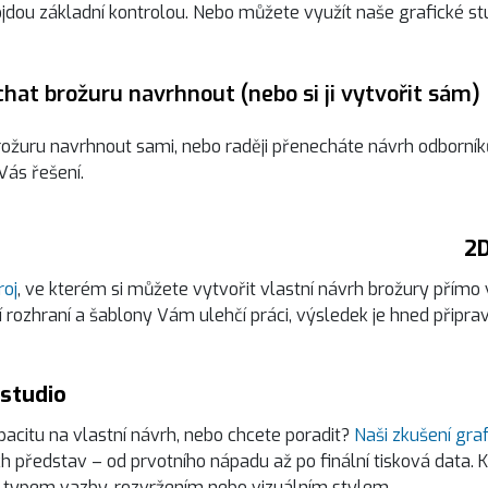
jdou základní kontrolou. Nebo můžete využít naše grafické stu
chat brožuru navrhnout (nebo si ji vytvořit sám)
rožuru navrhnout sami, nebo raději přenecháte návrh odborníků
ás řešení.
2D
roj
, ve kterém si můžete vytvořit vlastní návrh brožury přímo v
ní rozhraní a šablony Vám ulehčí práci, výsledek je hned připrav
 studio
citu na vlastní návrh, nebo chcete poradit?
Naši zkušení graf
h představ – od prvotního nápadu až po finální tisková data. 
 typem vazby, rozvržením nebo vizuálním stylem.