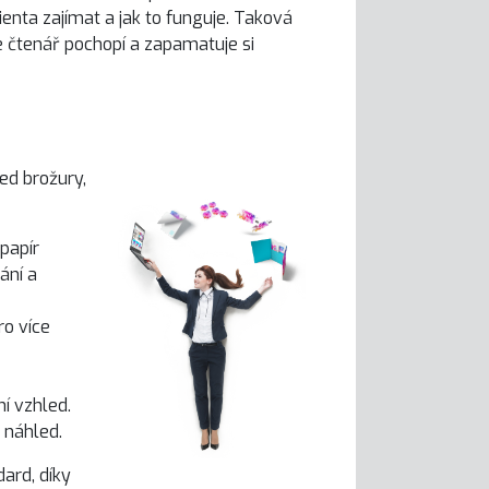
enta zajímat a jak to funguje. Taková
že čtenář pochopí a zapamatuje si
led brožury,
papír
ání a
ro více
í vzhled.
 náhled.
dard, díky