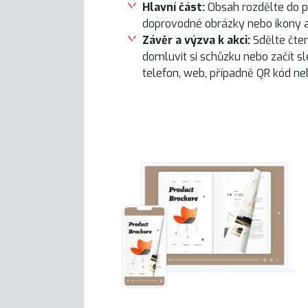
Hlavní část:
Obsah rozdělte do p
doprovodné obrázky nebo ikony a 
Závěr a výzva k akci:
Sdělte čten
domluvit si schůzku nebo začít sl
telefon, web, případně QR kód n