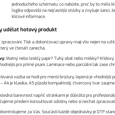
jednoduchého schématu: co nabízíte, proč by to mělo kli
logika odpovídá na nejčastější otázky a zvyšuje šanci, 
klíčové informace.
ry udělat hotový produkt
tní zpracování. Tisk a dokončovací úpravy mají vliv nejen na vzh
 který ve čtenáři zanechá.
vy:
Matný nebo lesklý papír? Tuhý obal nebo měkký? Křídový 
hodnější pro přímé psaní. Laminace nebo parciální lak zase chr
šívaná vazba se hodí pro menší brožury, lepená je vhodnější p
 – A4 je klasika, A5 působí kompaktněji, čtvercový tvar zaujme
sledná barevnost napříč stránkami je důležitá pro profesionáln
ručujeme předem konzultovat odstíny nebo si nechat zpracovat
vše zkontrolujeme za Vás. Součástí každé objednávky je DTP stan