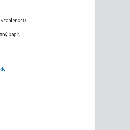
 vzdálenost),
aný papír,
rdy