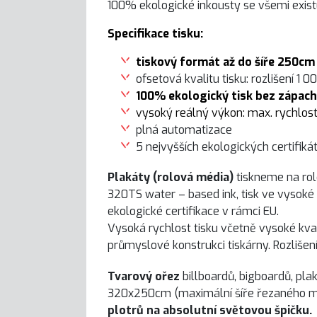
100% ekologické inkousty se všemi existu
Specifikace tisku:
tiskový formát až do šíře 250cm
ofsetová kvalitu tisku: rozlišení 1 0
100% ekologický tisk bez zápachu
vysoký reálný výkon: max. rychlos
plná automatizace
5 nejvyšších ekologických certifiká
Plakáty (rolová média)
tiskneme na rolo
320TS water – based ink, tisk ve vysoké 
ekologické certifikace v rámci EU.
Vysoká rychlost tisku včetně vysoké kvali
průmyslové konstrukci tiskárny. Rozlišen
Tvarový ořez
billboardů, bigboardů, pla
320x250cm (maximální šíře řezaného m
plotrů na absolutní světovou špičku.