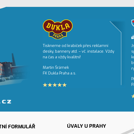
isk,
Tiskneme od krabiček přes reklamní
J
bapro.cz je
desky, bannery atd. – vč. instalace. Vždy
s
ehlivého
na čas a vždy kvalitní!
k
příznivých cen.
b
Martin Šrámek
ský přístup a
r
FK Dukla Praha a.s.
P
P
ÚVALY U PRAHY
TNÍ FORMULÁŘ