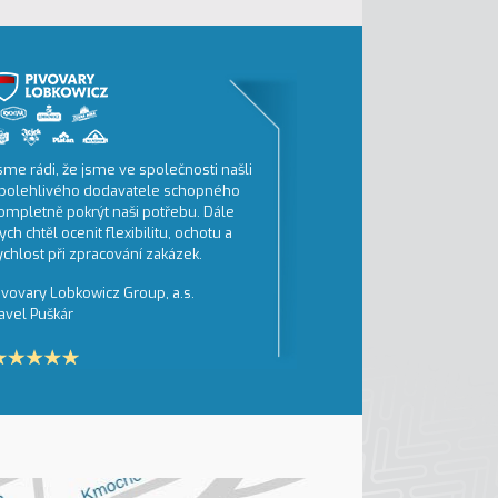
sme rádi, že jsme ve společnosti našli
Tiskneme převážně velko
polehlivého dodavatele schopného
reklamu.
ompletně pokrýt naši potřebu. Dále
BigBoard Praha, a.s.
ych chtěl ocenit flexibilitu, ochotu a
1. na trhu velkoformátové
ychlost při zpracování zakázek.
Kateřina Štiková
ivovary Lobkowicz Group, a.s.
avel Puškár