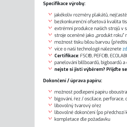
Specifikace výroby:
jakékoliv rozměry plakátů, nejčastěj
bezkonkurenční ofsetová kvalita ti
extrémní produkce našich strojů v 
stroje oceněné jako „produkt roku“ 
možnost tisku bílou barvou (předtisk
více o naší technologii naleznete
z
Certifikace
:
FSC®,
PEFC®, ECOLAB
panelování billboardů, bigboardů a
nejste si jisti výběrem? Přijďte
Dokončení / úprava papíru:
možnost podlepení papíru oboustra
bigování, řez / oscilace, perforace,
libovolný tvarový ořez
libovolné dokončení (po předchozí 
kompletace dle požadavku