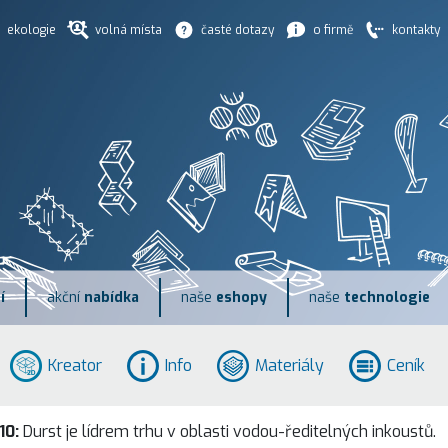
ekologie
volná místa
časté dotazy
o firmě
kontakty
í
akční
nabídka
naše
eshopy
naše
technologie
Kreator
Info
Materiály
Ceník
10:
Durst je lídrem trhu v oblasti vodou-ředitelných inkoustů.