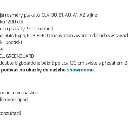
ší rozměry plakátů: CLV, B0, B1, A0, A1, A2 a jiné
sku 1200 dpi
sekci plakáty: 500 m2/hod.
na SGIA Expo, EDP, FEFCO Innovation Award a dalších výstavách
 i podtisk)
de
EL,
GREENGUARD
 double bigboardů je běžně po cca 130 cm svisle s přesahem 2
 se podívat na ukázky do našeho
showroomu
.
nnou lepicí páskou
 děrování apod.
konzultaci)