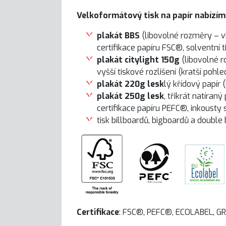
Velkoformátový tisk na papír nabízím
plakát BBS
(libovolné rozměry – vh
certifikace papíru FSC®, solventní t
plakát citylight 150g
(libovolné r
vyšší tiskové rozlišení (kratší pohl
plakát 220g lesk
lý křídový papír 
plakát 250g lesk
, třikrát natíran
certifikace papíru PEFC®, inkousty s
tisk billboardů, bigboardů a double
Certifikace
:
FSC®,
PEFC®, ECOLABEL,
G