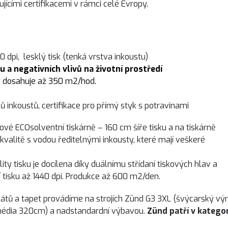
jícími certifikacemi v rámci celé Evropy.
00 dpi, lesklý tisk (tenká vrstva inkoustu)
 a negativních vlivů na životní prostředí
t dosahuje až 350 m2/hod.
tů inkoustů, certifikace pro přímý styk s potravinami
vé ECOsolventní tiskárně – 160 cm šíře tisku a na tiskárně
kvalitě s vodou ředitelnými inkousty, které mají veškeré
ty tisku je docílena díky duálnímu střídaní tiskových hlav a
í tisku až 1440 dpi. Produkce až 600 m2/den.
kátů a tapet provádíme na strojích Zünd G3 3XL (švýcarský vý
édia 320cm) a nadstandardní výbavou.
Zünd patří v kategor