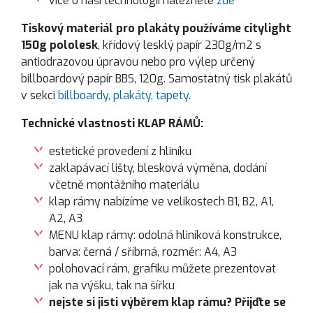
více o naší technologii naleznete
zde
Tiskový materiál pro plakáty používáme
citylight
150g pololesk
, křídový lesklý papír 230g/m2 s
antiodrazovou úpravou nebo pro výlep určený
billboardový papír BBS, 120g. Samostatný tisk plakátů
v sekci
billboardy, plakáty, tapety
.
Technické vlastnosti KLAP RÁMŮ:
estetické provedení z hliníku
zaklapávací lišty, blesková výměna, dodání
včetně montážního materiálu
klap rámy nabízíme ve velikostech B1, B2, A1,
A2, A3
MENU klap rámy: odolná hliníková konstrukce,
barva: černá / sříbrná, rozměr: A4, A3
polohovací rám, grafiku můžete prezentovat
jak na výšku, tak na šířku
nejste si jisti výběrem klap rámu? Přijďte se