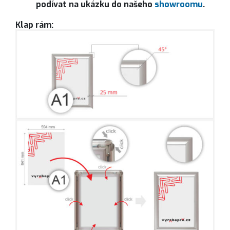
podívat na ukázku do našeho
showroomu
.
Klap rám:
MENU klap rám (black):
MENU klap rám (silver):