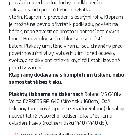
provádí zepředu jednoduchým odklopením
zaklapávacích profilů během několika
vteřin. Klaprám v provedení s ostrými rohy. Klaprám
je možné na pevno přivrtat k podkladu, pověsit na
háček, nebo zavěsit do prostoru pomocí ocelových
lanek. Hmoždinky se šroubky jsou součástí
balení. Plakáty umístěné v rámu jsou chráněny před
povětrnostními vlivy, vyblednutím i před odlesky
světla, a to díky antireflexní krycí fólii stabilizované
proti UV záření.
Klap rámy dodáváme s kompletním tiskem, nebo
samostatně bez tisku.
Plakáty tiskneme na tiskárnách
Roland VS 640i a
Versa EXPRESS RF-640 (šíře tisku 160cm). Obě
tiskrány (prémiové japonské značky Roland) dosahují
neuvěřitelně vysokého rozlišení díky přesnému
ovládání hlavy (rozlišení tisku 1440×1440 dpi).