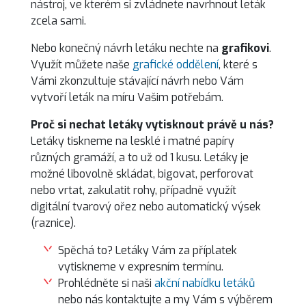
nástroj, ve kterém si zvládnete navrhnout leták
zcela sami.
Nebo konečný návrh letáku nechte na
grafikovi
.
Využít můžete naše
grafické oddělení
, které s
Vámi zkonzultuje stávající návrh nebo Vám
vytvoří leták na míru Vašim potřebám.
Proč si nechat letáky vytisknout právě u nás?
Letáky tiskneme na lesklé i matné papíry
různých gramáží, a to už od 1 kusu. Letáky je
možné libovolně skládat, bigovat, perforovat
nebo vrtat, zakulatit rohy, případně využít
digitální tvarový ořez nebo automatický výsek
(raznice).
Spěchá to? Letáky Vám za příplatek
vytiskneme v expresním termínu.
Prohlédněte si naši
akční nabídku letáků
nebo nás kontaktujte a my Vám s výběrem