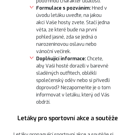
podtrhnou charakter události.
Formulace s pozváním:
Hned v
úvodu letáku uveďte, na jakou
akci Vaše hosty zvete. Stačí jedna
věta, ze které bude na první
pohled jasné, zda se jedná o
narozeninovou oslavu nebo
vánoční večírek.
Doplňující informace:
Chcete,
aby Vaši hosté dorazili v barevně
sladěných outfitech, oblékli
společenský oděv nebo si přivedli
doprovod? Nezapomeňte je o tom
informovat v letáku, který od Vás
obdrží.
Letáky pro sportovní akce a soutěže
Letáky propagující sportovní akce a soutěže si