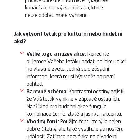
přidáte důležité informace týkající se
konání akce a výzvu k účasti, které
nelze odolat, máte vyhráno.
Jak vytvořit leták pro kulturní nebo hudební
akci?
Velké logo a název akce:
Nenechte
příjemce Vašeho letáku hádat, na jakou akci
ho vlastně zvete. Jedná se o zásadní
informaci, která musí být vidět na první
pohled.
Barevné schéma:
Kontrastní odstíny zajistí,
že Váš leták vynikne v záplavě ostatních.
Například pro hudební akce funguje
kombinace černé, zlaté a jasných akcentů.
Vhodný font:
Použijte font, který je nejen
dobře čitelný, ale také vystihuje atmosféru
události. Zatímco pozvánka na divadelní