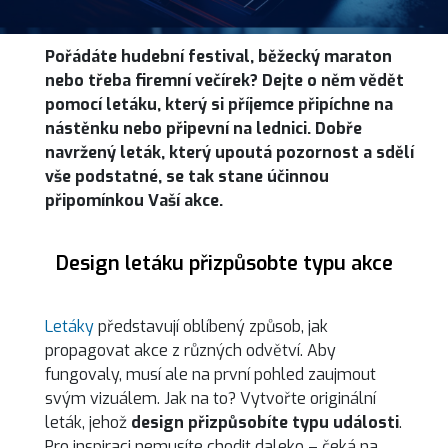
Pořádáte hudební festival, běžecký maraton
nebo třeba firemní večírek? Dejte o něm vědět
pomocí letáku, který si příjemce připíchne na
nástěnku nebo připevní na lednici. Dobře
navržený leták, který upoutá pozornost a sdělí
vše podstatné, se tak stane účinnou
připomínkou Vaší akce.
Design letáku přizpůsobte typu akce
Letáky
představují oblíbený způsob, jak
propagovat akce z různých odvětví. Aby
fungovaly, musí ale na první pohled zaujmout
svým vizuálem. Jak na to? Vytvořte originální
leták, jehož
design přizpůsobíte typu události
.
Pro inspiraci nemusíte chodit daleko – čeká na