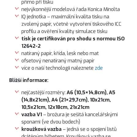
přímo při tisku
nejvýkonnější modelová řada Konica Minolta
IQ jednotka – maximální kvalita tisku na
zvolený papír, včetně vytvoření tiskového ICC
profilu a ověření kvality simulace tisku
tisk je certifikován pro shodu s normou ISO
12642-2
natíraný papír, křída, lesk nebo mat
ofsetový nenatíraný matný papír
více o naší technologii naleznete
zde
Bližší informace:
nejčastější rozměry:
A6 (10,5×14,8cm), A5
(14,8x21cm), A4 (21×29,7cm), 10x21cm,
10,5x21cm, 12x18cm, 21x21cm
vazba V1
– brožura je sešitá kancelářskými
sponami (ve dvou bodech)
kroužková vazba
– jedná se o spojení listů
drátěným hřbetem. Kroužková vazba se