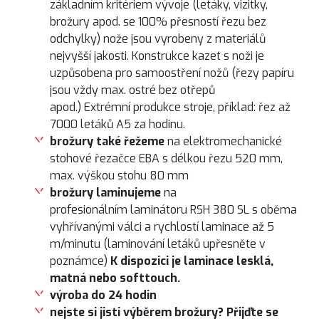
základním kritériem vývoje (letáky, vizitky,
brožury apod. se 100% přesností řezu bez
odchylky) nože jsou vyrobeny z materiálů
nejvyšší jakosti. Konstrukce kazet s noži je
uzpůsobena pro samoostření nožů (řezy papíru
jsou vždy max. ostré bez otřepů
apod.) Extrémní produkce stroje, příklad: řez až
7000 letáků A5 za hodinu.
brožury také řežeme
na
elektromechanické
stohové řezačce EBA s délkou řezu 520 mm,
max. výškou stohu 80 mm
brožury laminujeme
na
profesionálním laminátoru RSH 380 SL s oběma
vyhřívanými válci a rychlostí laminace až 5
m/minutu (laminování letáků upřesněte v
poznámce)
K dispozici je laminace lesklá,
matná nebo softtouch.
výroba do 24 hodin
nejste si jisti výběrem brožury? Přijďte se