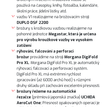
používá na časopisy, knihy, fotoalba, kalendáře,
školní práce, jídelní lístky atd.
vazbu V1 realizujeme na brožovacím stroji
DUPLO DSF 2200
brožury s krožkovou vazbou realizujeme na
pohonné jednotce
Megastar, která je určena
pro výrobu kroužkové vazby ve vysokém
zatížení
rýhování, falcování a perforaci
brožur
provádíme na stroji
Morgana DigiFold
Pro XL
. Morgana DigiFold Pro XL je automatický
rýhovací, falcovací a perforovací systém.
DigiFold Pro XL má extrémní rychlost
zpracování (až 6000 archů hod.) s různými
druhy skladu při zachování excelentní přesnosti.
brožury řežeme na automatické
řezačce
(prémiová japonská značka)
UCHIDA
AeroCut One:
Přesnost opakovaných operací je