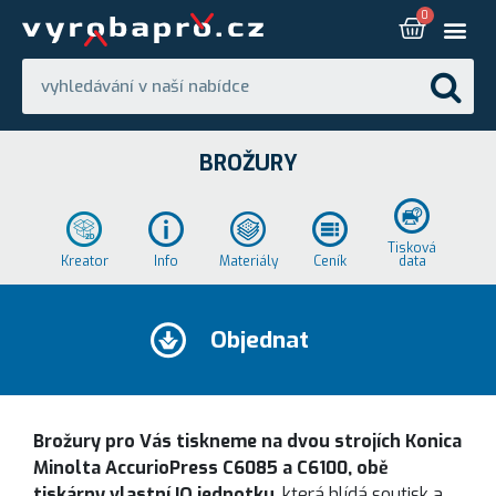
BROŽURY
Tisková
Kreator
Info
Materiály
Ceník
data
Objednat
Brožury pro Vás tiskneme na dvou strojích Konica
Minolta AccurioPress C6085 a C6100, obě
tiskárny vlastní IQ jednotku
, která hlídá soutisk a