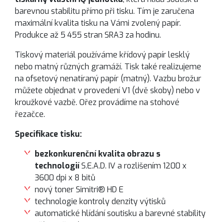
barevnou stabilitu přímo při tisku. Tím je zaručena
maximální kvalita tisku na Vámi zvolený papír.
Produkce až 5 455 stran SRA3 za hodinu.
Tiskový materiál používáme křídový papír lesklý
nebo matný různých gramáží. Tisk také realizujeme
na ofsetový nenatíraný papír (matný). Vazbu brožur
můžete objednat v provedení V1 (dvě skoby) nebo v
kroužkové vazbě. Ořez provádíme na stohové
řezačce.
Specifikace tisku:
bezkonkurenční kvalita obrazu s
technologií
S.E.A.D. IV a rozlišením 1200 x
3600 dpi x 8 bitů
nový toner Simitri® HD E
technologie kontroly denzity výtisků
automatické hlídání soutisku a barevné stability