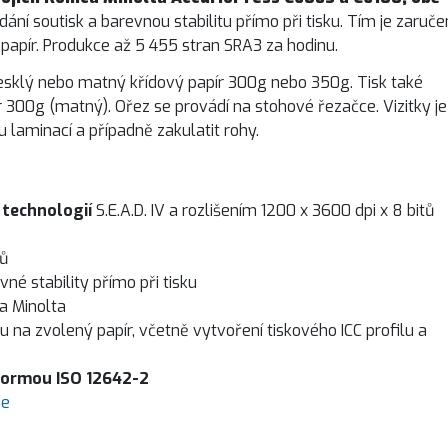
ídání soutisk a barevnou stabilitu přímo při tisku. Tím je zaruč
papír. Produkce až 5 455 stran SRA3 za hodinu.
esklý nebo matný křídový papír 300g nebo 350g. Tisk také
 300g (matný). Ořez se provádí na stohové řezačce. Vizitky je
laminací a případně zakulatit rohy.
 technologií
S.E.A.D. IV a rozlišením 1200 x 3600 dpi x 8 bitů
ků
né stability přímo při tisku
a Minolta
ku na zvolený papír, včetně vytvoření tiskového ICC profilu a
 normou ISO 12642-2
de