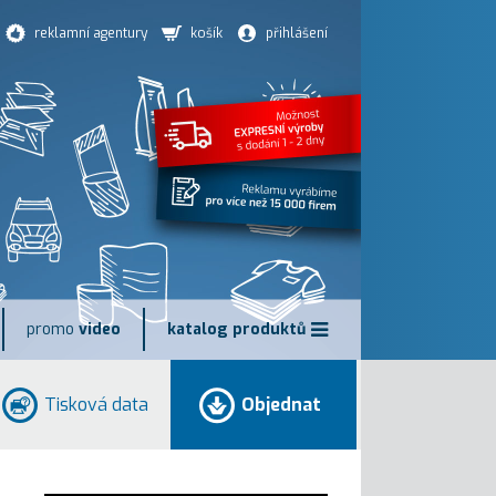
reklamní agentury
košík
přihlášení
promo
video
katalog produktů
Tisková data
Objednat