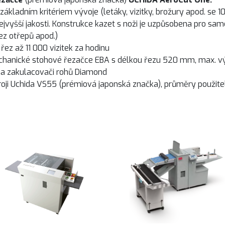
ákladním kritériem vývoje (letáky, vizitky, brožury apod. se 
ejvyšší jakosti. Konstrukce kazet s noži je uzpůsobena pro sa
ez otřepů apod.)
 řez až 11 000 vizitek za hodinu
chanické stohové řezačce EBA s délkou řezu 520 mm, max. 
 na zakulacovači rohů Diamond
roji Uchida VS55 (prémiová japonská značka), průměry použit