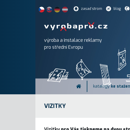
zasaď strom
blog
výroba a instalace reklamy
pro střední Evropu
katalogy
ke stažen
VIZITKY
Vizitky
pro Vás tiskneme na dvou str