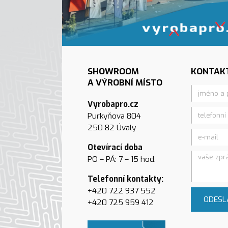
SHOWROOM
KONTAK
A VÝROBNÍ MÍSTO
Vyrobapro.cz
Purkyňova 804
250 82 Úvaly
Otevírací doba
PO – PÁ: 7 – 15 hod.
Telefonní kontakty:
+420 722 937 552
ODESL
+420 725 959 412