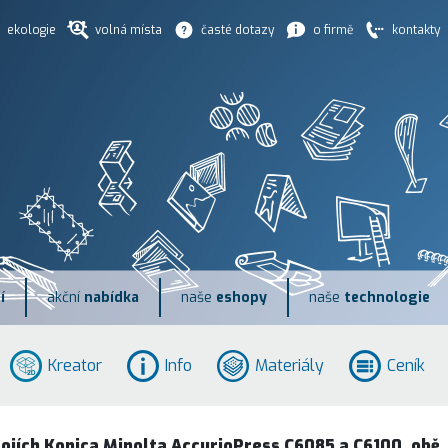
ekologie
volná místa
časté dotazy
o firmě
kontakty
í
akční
nabídka
naše
eshopy
naše
technologie
Kreator
Info
Materiály
Ceník
ojích Konica Minolta AccurioPress C6085 a C6100, obě