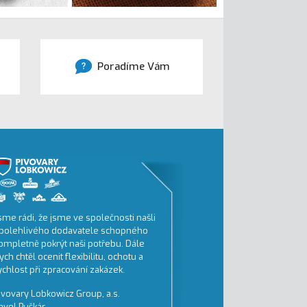
Poradíme Vám
sme rádi, že jsme ve společnosti našli
Tiskneme převážně velko
polehlivého dodavatele schopného
reklamu.
ompletně pokrýt naši potřebu. Dále
BigBoard Praha, a.s.
ych chtěl ocenit flexibilitu, ochotu a
1. na trhu velkoformátové
ychlost při zpracování zakázek.
Kateřina Štiková
ivovary Lobkowicz Group, a.s.
avel Puškár