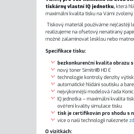
tiskárny vlastní IQ jednotku
,
která hl
maximální kvalita tisku na Vámi zvolený 
Tiskový materiál používáme nejčastěji l
realizujeme na ofsetový nenatíraný papír
možné zalaminovat lesklou nebo matnou 
Specifikace tisku:
bezkonkurenční kvalita obrazu s
nový toner Simitri® HD E
technologie kontroly denzity výtis
automatické hlídání soutisku a barev
nejvýkonnější modelová řada Konic
IQ jednotka – maximální kvalita tis
ověření kvality simulace tisku
tisk je certifikován pro shodu s
více o naší technologii naleznete
z
O vizitkách: