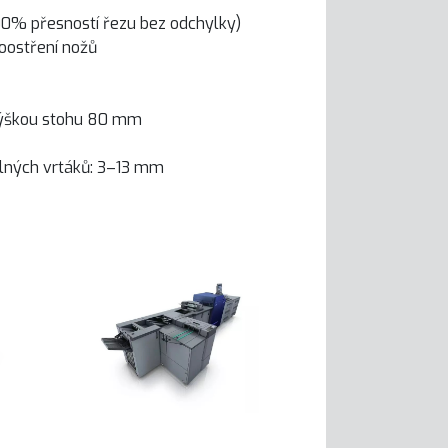
100% přesností řezu bez odchylky)
moostření nožů
výškou stohu 80 mm
elných vrtáků: 3–13 mm