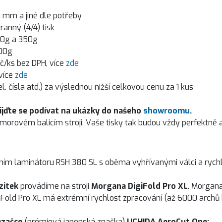
mm a jiné dle potřeby
ranný (4/4) tisk
00g a 350g
300g
č/ks bez DPH, více
zde
 více
zde
el. čísla atd.) za výslednou nižší celkovou cenu za 1 kus
Přijďte se podívat na ukázky do našeho
showroomu
.
omorovém balicím stroji. Vaše tisky tak budou vždy perfektně 
ním laminátoru RSH 380 SL s oběma vyhřívanými válci a rych
zitek
provádíme na stroji
Morgana DigiFold Pro XL
. Morgana
giFold Pro XL má extrémní rychlost zpracování (až 6000 archů 
ezačce
(prémiová japonská značka)
UCHIDA AeroCut One: