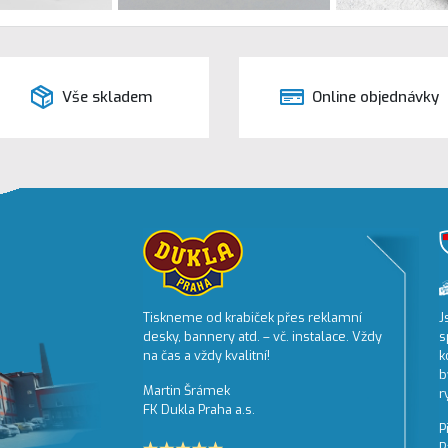
Vše skladem
Online objednávky
isk,
Tiskneme od krabiček přes reklamní
J
bapro.cz je
desky, bannery atd. – vč. instalace. Vždy
s
ehlivého
na čas a vždy kvalitní!
k
příznivých cen.
b
Martin Šrámek
ský přístup a
r
FK Dukla Praha a.s.
P
P