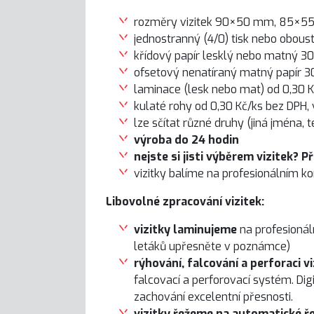
rozměry vizitek 90×50 mm, 85×55 
jednostranný (4/0) tisk nebo oboust
křídový papír lesklý nebo matný 3
ofsetový nenatíraný matný papír 
laminace (lesk nebo mat) od 0,30 K
kulaté rohy od 0,30 Kč/ks bez DPH,
lze sčítat různé druhy (jiná jména, t
výroba do 24 hodin
nejste si jisti výběrem vizitek? 
vizitky balíme na profesionálním k
Libovolné zpracování vizitek:
vizitky laminujeme
na profesionál
letáků upřesněte v poznámce)
rýhování, falcování a perforaci vi
falcovací a perforovací systém. Di
zachování excelentní přesnosti.
vizitky řežeme na automatické ř