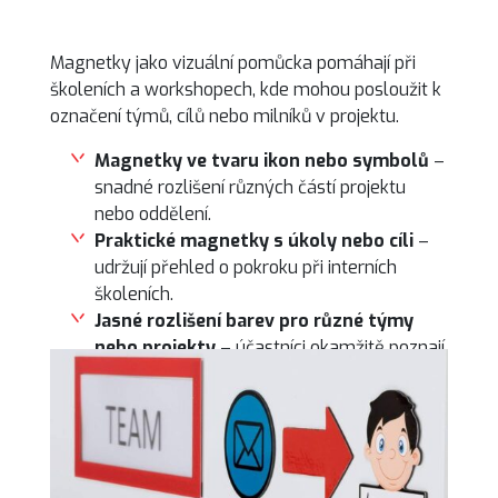
Magnetky jako vizuální pomůcka pomáhají při
školeních a workshopech, kde mohou posloužit k
označení týmů, cílů nebo milníků v projektu.
Magnetky ve tvaru ikon nebo symbolů
–
snadné rozlišení různých částí projektu
nebo oddělení.
Praktické magnetky s úkoly nebo cíli
–
udržují přehled o pokroku při interních
školeních.
Jasné rozlišení barev pro různé týmy
nebo projekty
– účastníci okamžitě poznají,
kam patří.