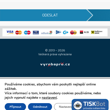
ODESLAT
© 2013 – 2026
Veškerá práva vyhrazena
Používáme cookies, abychom vám poskytli nejlepší online
zážitek.
Více informací o tom, které soubory cookies používáme, nebo
jejich vypnutí najdete v
nastavení
.
Zavřít cookie liš
Přijmout
Odmítnout
Nastavení