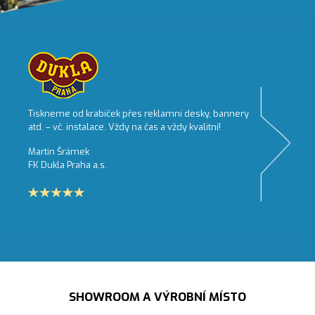
Jsme rádi, že jsme ve společnosti našli
spolehlivého dodavatele schopného kompletně
pokrýt naši potřebu. Dále bych chtěl ocenit flexibilitu,
ochotu a rychlost při zpracování zakázek.
Pivovary Lobkowicz Group, a.s.
Pavel Puškár
SHOWROOM A VÝROBNÍ MÍSTO