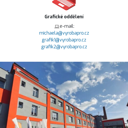
Grafické oddělení
e-mail:
michaela@vyrobapro.cz
grafik1@vyrobapro.cz
grafik2@vyrobapro.cz