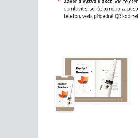
Závěr a výzva k akci:
Sdělte čten
domluvit si schůzku nebo začít sl
telefon, web, případně QR kód n