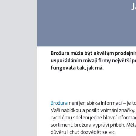
J
Brožura může být skvělým prodejním 
uspořádáním mívají firmy největší p
fungovala tak, jak má.
Brožura
není jen sbírka informací – je t
Vaší nabídkou a posílit vnímání značky.
rychlému sdělení jedné hlavní informac
sortiment, brožura vypráví příběh. Mě
důvěru i chuť dozvědět se víc.