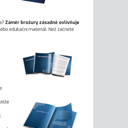
ta?
Záměr brožury zásadně ovlivňuje
nebo edukační materiál. Než začnete
e
pište
,