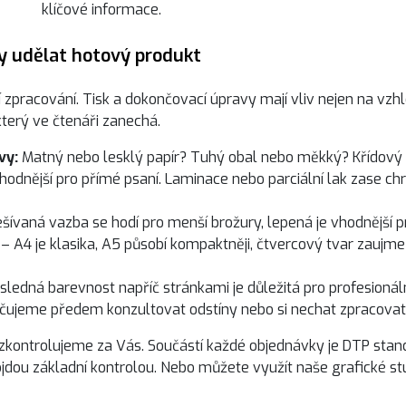
klíčové informace.
ry udělat hotový produkt
tní zpracování. Tisk a dokončovací úpravy mají vliv nejen na vzh
 který ve čtenáři zanechá.
vy:
Matný nebo lesklý papír? Tuhý obal nebo měkký? Křídový 
hodnější pro přímé psaní. Laminace nebo parciální lak zase chr
šívaná vazba se hodí pro menší brožury, lepená je vhodnější p
 – A4 je klasika, A5 působí kompaktněji, čtvercový tvar zaujme
sledná barevnost napříč stránkami je důležitá pro profesionáln
ručujeme předem konzultovat odstíny nebo si nechat zpracovat
vše zkontrolujeme za Vás. Součástí každé objednávky je DTP stan
jdou základní kontrolou. Nebo můžete využít naše grafické stu