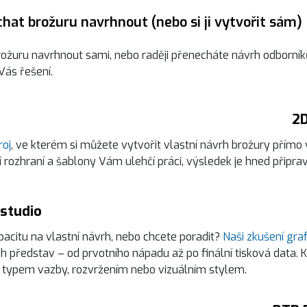
chat brožuru navrhnout (nebo si ji vytvořit sám)
rožuru navrhnout sami, nebo raději přenecháte návrh odborníků
ás řešení.
2D
roj
, ve kterém si můžete vytvořit vlastní návrh brožury přímo v
ní rozhraní a šablony Vám ulehčí práci, výsledek je hned připrav
 studio
citu na vlastní návrh, nebo chcete poradit?
Naši zkušení graf
h představ – od prvotního nápadu až po finální tisková data. 
 typem vazby, rozvržením nebo vizuálním stylem.