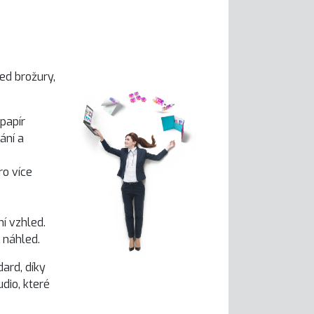
led brožury,
papír
ání a
ro více
í vzhled.
 náhled.
dard, díky
dio, které