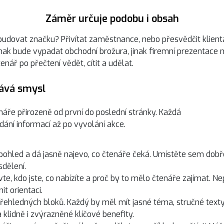
Záměr určuje podobu i obsah
budovat značku? Přivítat zaměstnance, nebo přesvědčit klien
inak bude vypadat obchodní brožura, jinak firemní prezentace 
enář po přečtení vědět, cítit a udělat.
dává smysl
áře přirozeně od první do poslední stránky. Každá
dání informací až po vyvolání akce.
pohled a dá jasně najevo, co čtenáře čeká. Umístěte sem dobř
sdělení.
te, kdo jste, co nabízíte a proč by to mělo čtenáře zajímat. Ne
it orientaci.
řehledných bloků. Každý by měl mít jasné téma, stručné texty
klidně i zvýrazněné klíčové benefity.