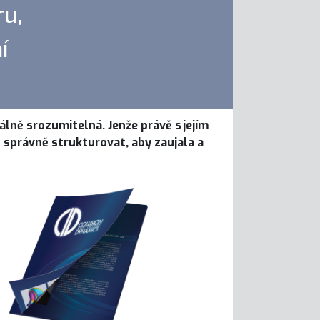
ru,
í
lně srozumitelná. Jenže právě s jejím
u správně strukturovat, aby zaujala a