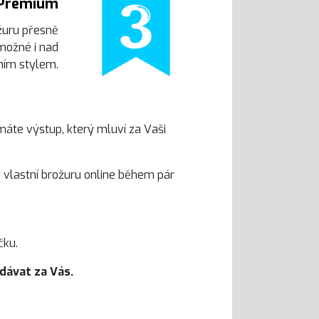
Premium
uru přesně
 možné i nad
ním stylem.
máte výstup, který mluví za Vaši
 vlastní brožuru online během pár
čku.
odávat za Vás.