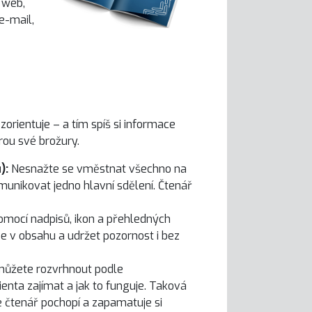
 web,
e-mail,
zorientuje – a tím spíš si informace
ou své brožury.
):
Nesnažte se vměstnat všechno na
munikovat jedno hlavní sdělení. Čtenář
omocí nadpisů, ikon a přehledných
e v obsahu a udržet pozornost i bez
 můžete rozvrhnout podle
enta zajímat a jak to funguje. Taková
že čtenář pochopí a zapamatuje si