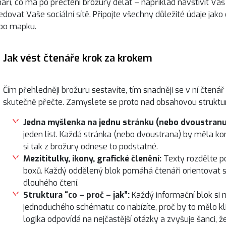
áři, co má po přečtení brožury dělat – například navštívit Váš
edovat Vaše sociální sítě. Připojte všechny důležité údaje jako 
ebo mapku.
Jak vést čtenáře krok za krokem
Čím přehledněji brožuru sestavíte, tím snadněji se v ní čtenář 
skutečně přečte. Zamyslete se proto nad obsahovou struktur
Jedna myšlenka na jednu stránku (nebo dvoustranu
jeden list. Každá stránka (nebo dvoustrana) by měla ko
si tak z brožury odnese to podstatné.
Mezititulky, ikony, grafické členění:
Texty rozdělte p
boxů. Každý oddělený blok pomáhá čtenáři orientovat s
dlouhého čtení.
Struktura “co – proč – jak”:
Každý informační blok si
jednoduchého schématu: co nabízíte, proč by to mělo kli
logika odpovídá na nejčastější otázky a zvyšuje šanci, 