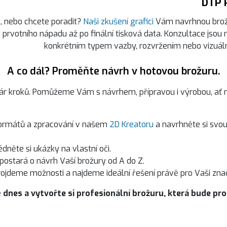
DTP 
, nebo chcete poradit?
Naši zkušení grafici
Vám navrhnou brož
 prvotního nápadu až po finální tisková data. Konzultace jsou
konkrétním typem vazby, rozvržením nebo vizuál
A co dál? Proměňte návrh v hotovou brožuru.
pár kroků. Pomůžeme Vám s návrhem, přípravou i výrobou, ať 
formátů a zpracování v našem
2D Kreatoru
a navrhněte si svou
dněte si ukázky na vlastní oči.
e postará o návrh Vaší brožury od A do Z.
projdeme možnosti a najdeme ideální řešení právě pro Vaši zna
 dnes a vytvořte si profesionální brožuru, která bude pr