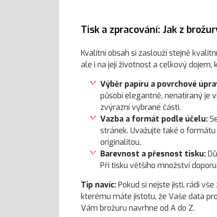
Tisk a zpracování: Jak z brožu
Kvalitní obsah si zaslouží stejně kvali
ale i na její životnost a celkový dojem,
Výběr papíru a povrchové úpra
působí elegantně, nenatíraný je v
zvýrazní vybrané části.
Vazba a formát podle účelu:
Se
stránek. Uvažujte také o formátu
originalitou.
Barevnost a přesnost tisku:
Dů
Při tisku většího množství dopo
Tip navíc:
Pokud si nejste jisti, rádi 
kterému máte jistotu, že Vaše data pro
Vám brožuru navrhne od A do Z.