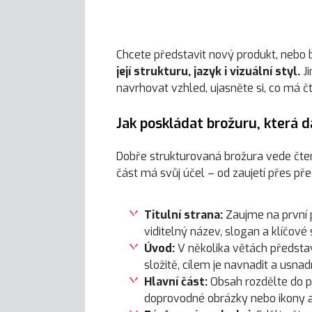
Chcete představit nový produkt, nebo 
její strukturu, jazyk i vizuální styl.
J
navrhovat vzhled, ujasněte si, co má čt
Jak poskládat brožuru, která 
Dobře strukturovaná brožura vede čten
část má svůj účel – od zaujetí přes pře
Titulní strana:
Zaujme na první 
viditelný název, slogan a klíčové 
Úvod:
V několika větách představ
složitě, cílem je navnadit a usnadn
Hlavní část:
Obsah rozdělte do p
doprovodné obrázky nebo ikony a 