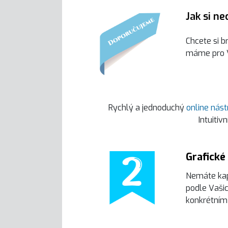
Jak si ne
Chcete si b
máme pro V
Rychlý a jednoduchý
online nást
Intuitiv
Grafické
Nemáte kapa
podle Vašic
konkrétním