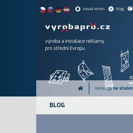
zasaď strom
blog
výroba a instalace reklamy
pro střední Evropu
katalogy
ke stažen
BLOG