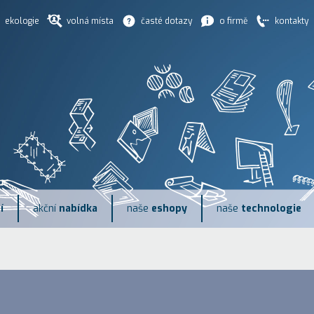
ekologie
volná místa
časté dotazy
o firmě
kontakty
í
akční
nabídka
naše
eshopy
naše
technologie