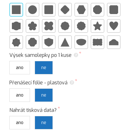
Výsek samolepky po 1 kuse
ano
ne
Přenášecí fólie - plastová
ano
ne
Nahrát tisková data?
ano
ne