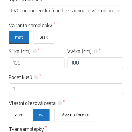
Varianta samolepky
mat
lesk
Šířka (cm)
Výška (cm)
Počet kusů
Vlastní ořezová cesta
ano
ne
ořez na formát
Tvar samolepky