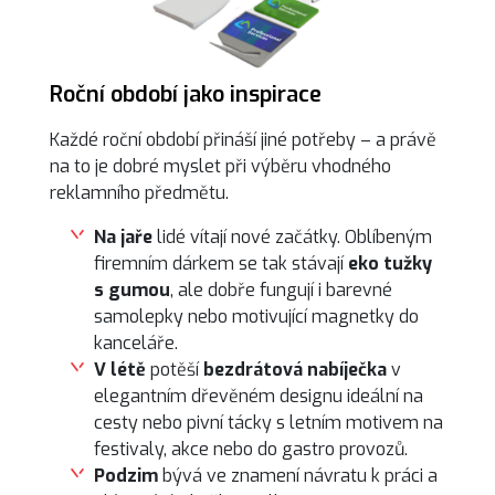
Roční období jako inspirace
Každé roční období přináší jiné potřeby – a právě
na to je dobré myslet při výběru vhodného
reklamního předmětu.
Na
jaře
lidé vítají nové začátky. Oblíbeným
firemním dárkem se tak stávají
eko tužky
s gumou
, ale dobře fungují i barevné
samolepky nebo motivující magnetky do
kanceláře.
V
létě
potěší
bezdrátová nabíječka
v
elegantním dřevěném designu ideální na
cesty nebo pivní tácky s letním motivem na
festivaly, akce nebo do gastro provozů.
Podzim
bývá ve znamení návratu k práci a