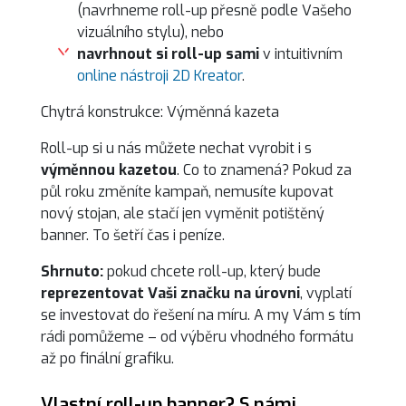
(navrhneme roll-up přesně podle Vašeho
vizuálního stylu), nebo
navrhnout si roll-up sami
v intuitivním
online nástroji 2D Kreator
.
Chytrá konstrukce: Výměnná kazeta
Roll-up si u nás můžete nechat vyrobit i s
výměnnou kazetou
. Co to znamená? Pokud za
půl roku změníte kampaň, nemusíte kupovat
nový stojan, ale stačí jen vyměnit potištěný
banner. To šetří čas i peníze.
Shrnuto:
pokud chcete roll-up, který bude
reprezentovat Vaši značku na úrovni
, vyplatí
se investovat do řešení na míru. A my Vám s tím
rádi pomůžeme – od výběru vhodného formátu
až po finální grafiku.
Vlastní roll-up banner? S námi