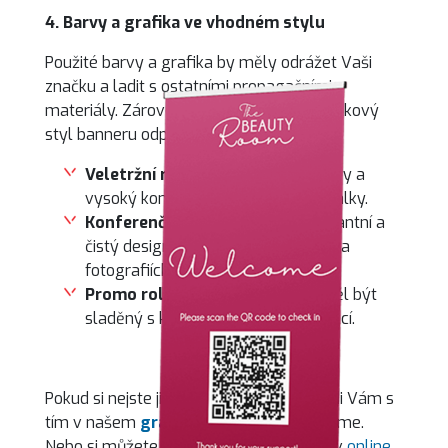
4. Barvy a grafika ve vhodném stylu
Použité barvy a grafika by měly odrážet Vaši
značku a ladit s ostatními propagačními
materiály. Zároveň se ale snažte, aby celkový
styl banneru odpovídal stylu akce.
Veletržní roll-up
si žádá syté barvy a
vysoký kontrast, aby byl vidět i z dálky.
Konferenční roll-up
si říká o elegantní a
čistý design, který dobře vypadá i na
fotografiích z akce.
Promo roll-up do prodejny
by měl být
sladěný s kampaní nebo sezónní akcí.
Pokud si nejste jistí, jak návrh uchopit, rádi Vám s
tím v našem
grafickém studiu
pomůžeme.
Nebo si můžete roll-up navrhnout sami v
online