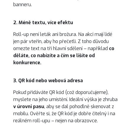
banneru.
2. Méně textu, více efektu
Roll-up není leták ani brožura. Na akci mají lidé
jen pár vteřin, aby ho přečetli. Z toho důvodu
omezte text na tři hlavní sdělení – například
co
děláte, co nabízíte a čím se lišíte od
konkurence.
3. QR kód nebo webová adresa
Pokud přidáváte QR kód (což doporučujeme),
myslete na jeho umístění. Ideální výška je zhruba
v úrovni pasu
, aby se dal pohodlně skenovat z
mobilu. Ověřte si, že QR kód je dobře čitelný i na
reálném roll-upu – nejen na obrazovce.