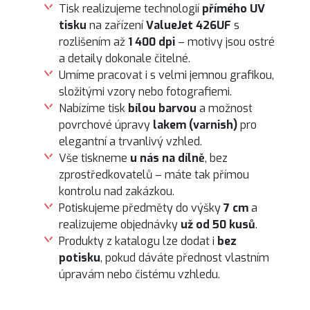
Tisk realizujeme technologií
přímého UV
tisku
na zařízení
ValueJet 426UF
s
rozlišením až
1 400 dpi
– motivy jsou ostré
a detaily dokonale čitelné.
Umíme pracovat i s velmi jemnou grafikou,
složitými vzory nebo fotografiemi.
Nabízíme tisk
bílou barvou
a možnost
povrchové úpravy
lakem (varnish)
pro
elegantní a trvanlivý vzhled.
Vše tiskneme
u nás na dílně
, bez
zprostředkovatelů – máte tak přímou
kontrolu nad zakázkou.
Potiskujeme předměty do výšky
7 cm
a
realizujeme objednávky
už od 50 kusů
.
Produkty z katalogu lze dodat i
bez
potisku
, pokud dáváte přednost vlastním
úpravám nebo čistému vzhledu.