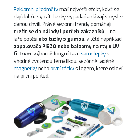
Reklamní předměty
mají největší efekt, když se
dají dobře využít, hezky vypadají a dávají smysl v
danou chvíli. Právě sezónní trendy pomáhají
trefit se do nálady i potřeb zákazníků
– na
jaře potěší
eko tužky s gumou
, v létě například
zapalovače PIEZO nebo balzámy na rty s UV
filtrem
. Výborně fungují také
samolepky
s
vhodně zvolenou tématikou, sezónně laděné
magnetky
nebo
pivní tácky
s logem, které osloví
na první pohled.