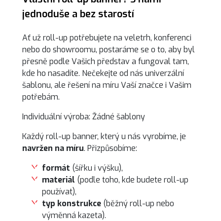
jednoduše a bez starostí
Ať už roll-up potřebujete na veletrh, konferenci
nebo do showroomu, postaráme se o to, aby byl
přesně podle Vašich představ a fungoval tam,
kde ho nasadíte. Nečekejte od nás univerzální
šablonu, ale řešení na míru Vaší značce i Vašim
potřebám.
Individuální výroba: Žádné šablony
Každý roll-up banner, který u nás vyrobíme, je
navržen na míru
. Přizpůsobíme:
formát
(šířku i výšku),
materiál
(podle toho, kde budete roll-up
používat),
typ konstrukce
(běžný roll-up nebo
výměnná kazeta).