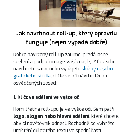
Jak navrhnout roll-up, který opravdu
funguje (nejen vypadá dobře)
Dobře navržený roll-up zaujme, předá jasné
sdělení a podpoří image Vaší značky. Ať už si ho
navrhnete sami, nebo využijete
služby našeho
grafického studia
, držte se při návrhu těchto
osvědčených zásad:
1. Klíčové sdělení ve výšce očí
Horní třetina roll-upu je ve výšce očí. Sem patří
logo, slogan nebo hlavní sdělení
, které chcete,
aby si návštěvník odnesl. Rozhodně se vyhněte
umístění důležitého textu ve spodní části