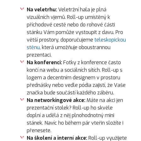
Na veletrhu:
Veletržní hala je plná
vizuálních vjemů. Roll-up umístěný k
příchodové cestě nebo do rohové části
stánku Vám pomůže vystoupit z davu. Pro
větší prostory, doporučujeme
teleskopickou
stěnu
, která umožňuje oboustrannou
prezentaci.
Na konferenci:
Fotky z konference často
končí na webu a sociálních sítích. Roll-up s
logem a decentním designem v prostoru
přednášky nebo vedle pódia zajistí, že Vaše
značka bude součástí každého záběru.
Na networkingové akce:
Máte na akci jen
prezentační stolek? Roll-up ho skvěle
doplní a udělá z něj plnohodnotný mini
stánek. Navíc ho během pár vteřin složíte i
přenesete.
Na školení a interní akce:
Roll-up využijete