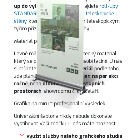
up do výlohy
. V naší nabídce najdete
roll-upy
STANDARD
a
EXCLUSIVE
a také
teleskopické
stěny
, které díky nastavitelným teleskopickým
tyčím přizpůsobíte podle potřeby.
Materiál podle způsobu využití
Levné roll-upy často používají tenký materiál,
který se po pár akcích vlní a působí lacině. U nás
si můžete vybrat
odolný materiál
podle toho,
zda plánujete roll-up používat
jen na pár akcí
ročně
, nebo
dlouhodobě ve vstupních
prostorách
, showroomu či kanceláři.
Grafika na míru = profesionální výsledek
Univerzální šablona nikdy nebude dokonale
vystihovat Vaši značku. U nás máte možnost:
využít služby našeho grafického studia