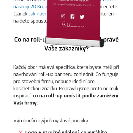
nástroji 2D Kreator
. Ještě předtím si ale přečtěte
článek
Jak navrhnout roll-up banner
, ve kterém
najdete spoustu praktických tipů.
Co na roll-up umístit, aby zaujal právě
Vaše zákazníky?
Každý obor má svá specifika, která byste měli při
navrhování roll-up banneru zohlednit. Co funguje
pro stavební firmu, nebude ideální pro
kosmetickou značku. Připravili jsme proto několik
inspirací,
co na roll-up umístit podle zaměření
Vaší firmy:
Výrobní firmy/průmyslové podniky
Logo + stručné sdělení, co vyrábíte