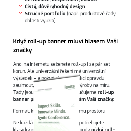
Čistý, důvěryhodný design
Stručné portfolio
(např. produktové řady,
oblasti využití)
Když roll-up banner mluví hlasem Vaší
značky
Ano, na internetu seženete roll-up i za pár set
korun. Ale univerzální řešení má univerzální
výsledek – a pokud chcete na akci opravdu
zaujmout, vyplatí se jít cestou výroby na míru.
Tady jsou 4 důvody proč doporučujeme
roll-up
banner přizpůsobený potřebám Vaší značky
:
Formát, který bude sedět Vašemu prostoru
Ne každá akce je stejná. Někdy potřebujete
klasický
roll-up o šířce 85 cm
, jindy
nízký roll-