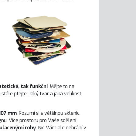
stetické, tak funkční
. Mějte to na
tále ptejte: Jaký tvar a jaká velikost
 107 mm
. Rozumí si s většinou sklenic,
ignu. Více prostoru pro Vaše sdělení
kulacenými rohy
. Nic Vám ale nebrání v