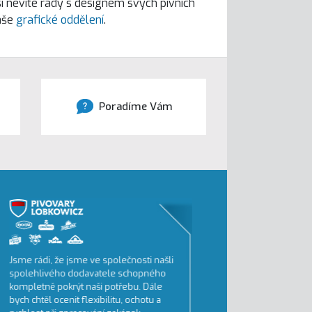
si nevíte rady s designem svých pivních
aše
grafické oddělení
.
Poradíme Vám
sme rádi, že jsme ve společnosti našli
Tiskneme převážně velko
polehlivého dodavatele schopného
reklamu.
ompletně pokrýt naši potřebu. Dále
BigBoard Praha, a.s.
ych chtěl ocenit flexibilitu, ochotu a
1. na trhu velkoformátové