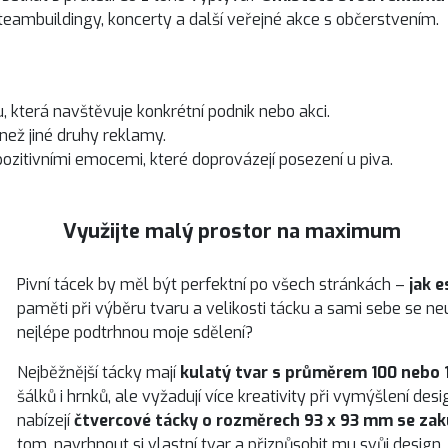
 teambuildingy, koncerty a další veřejné akce s občerstvením.
u, která navštěvuje konkrétní podnik nebo akci.
než jiné druhy reklamy.
 pozitivními emocemi, které doprovázejí posezení u piva.
Využijte malý prostor na maximum
Pivní tácek by měl být perfektní po všech stránkách –
jak e
paměti při výběru tvaru a velikosti tácku a sami sebe se neus
nejlépe podtrhnou moje sdělení?
Nejběžnější tácky mají
kulatý tvar s průměrem 100 nebo
šálků i hrnků, ale vyžadují více kreativity při vymýšlení des
nabízejí
čtvercové tácky o rozměrech 93 x 93 mm se za
tom, navrhnout si vlastní tvar a přizpůsobit mu svůj design.