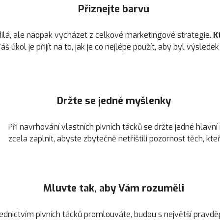
Přiznejte barvu
ilá, ale naopak vycházet z celkové marketingové strategie.
K
áš úkol je přijít na to, jak je co nejlépe použít, aby byl výsledek
Držte se jedné myšlenky
Při navrhování vlastních pivních tácků se držte jedné hlav
zcela zaplnit, abyste zbytečně netříštili pozornost těch, kte
Mluvte tak, aby Vám rozuměli
třednictvím pivních tácků promlouváte, budou s největší pravd