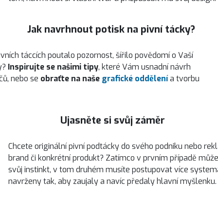
Jak navrhnout potisk na pivní tácky?
vních táccích poutalo pozornost, šířilo povědomí o Vaší
ky?
Inspirujte se našimi tipy
, které Vám usnadní návrh
čů, nebo se
obraťte na naše
grafické oddělení
a tvorbu
Ujasněte si svůj záměr
Chcete originální pivní podtácky do svého podniku nebo rek
brand či konkrétní produkt? Zatímco v prvním případě můžet
svůj instinkt, v tom druhém musíte postupovat více system
navrženy tak, aby zaujaly a navíc předaly hlavní myšlenku.