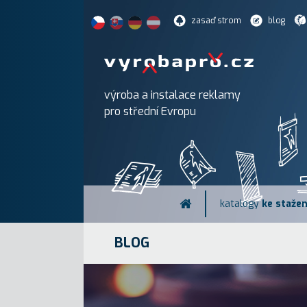
zasaď strom
blog
výroba a instalace reklamy
pro střední Evropu
katalogy
ke stažen
BLOG