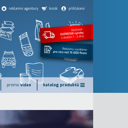
reklamní agentury
košík
přihlášení
promo
video
katalog produktů