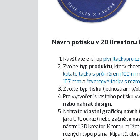
Návrh potisku v 2D Kreatoru
Navštivte e-shop
pivnitackypro.cz
Zvolte
typ produktu
, který chc
kulaté tácky s průměrem 100 m
107 mm
a
čtvercové tácky s ro
Zvolte
typ tisku
(jednostranný/o
Pro vytvoření vlastního potisku 
nebo nahrát design
.
Nahrajte
vlastní grafický návrh
(
jako URL odkaz) nebo
začněte na
nástroji 2D Kreator. K tomu může
různých typů písma, klipartů, obr