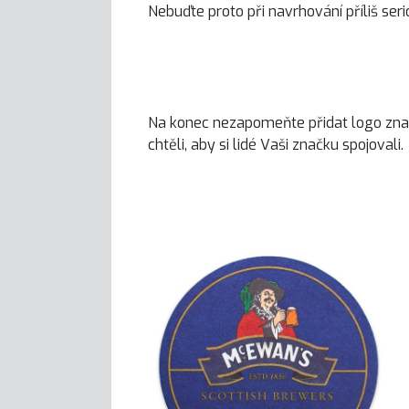
Nebuďte proto při navrhování příliš ser
Na konec nezapomeňte přidat logo značk
chtěli, aby si lidé Vaši značku spojovali.