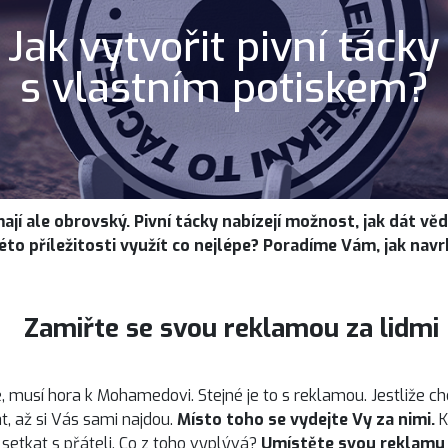
Jak vytvořit pivní tácky
s vlastním potiskem?
ají ale obrovský. Pivní tácky nabízejí možnost, jak dát v
éto příležitosti využít co nejlépe? Poradíme Vám, jak nav
Zamiřte se svou reklamou za lidmi
 musí hora k Mohamedovi. Stejné je to s reklamou. Jestliže chc
, až si Vás sami najdou.
Místo toho se vydejte Vy za nimi.
K
e setkat s přáteli. Co z toho vyplývá?
Umístěte svou reklamu 