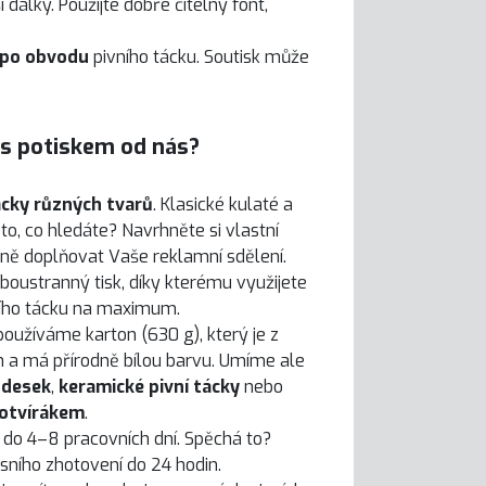
tší dálky. Použijte dobře čitelný font,
 po obvodu
pivního tácku. Soutisk může
y s potiskem od nás?
ácky různých tvarů
. Klasické kulaté a
to, co hledáte? Navrhněte si vlastní
tně doplňovat Vaše reklamní sdělení.
oustranný tisk, díky kterému využijete
ního tácku na maximum.
používáme karton (630 g), který je z
 a má přírodně bílou barvu. Umíme ale
 desek
,
keramické pivní tácky
nebo
 otvírákem
.
do 4–8 pracovních dní. Spěchá to?
sního zhotovení do 24 hodin.