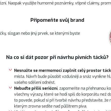
iózní. Naopak využijte humorné poznámky, vtipné claimy, promy
Připomeňte svůj brand
y, slogan nebo jiný prvek, se kterými byste
Na co si dát pozor při návrhu pivních tácků?
Nesnažte se mermomocí zaplnit celý prostor tác
místa. Návrh bude působit vzdušněji a snáz vynikne hla
vašeho sdělení odnést.
Nebuďte příliš seriózní
, zapomeňte na přehnanou ko
všechny výrazy, které se hodí spíš do korporátu než d
to povede, pokud si při tvorbě návrhu představíte, že
kterým zrovna sedíte nad půllitrem piva.