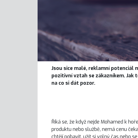
Jsou sice malé, reklamní potenciál m
pozitivní vztah se zákazníkem. Jak t
na co si dát pozor.
Říká se, že když nejde Mohamed k hoře,
produktu nebo službě, nemá cenu čekat
chtějí pobavit, užít si volný čas nebo s