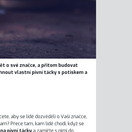
ědět o své značce, a přitom budovat
rhnout vlastní pivní tácky s potiskem a
ete, aby se lidé dozvěděli o Vaší značce,
am? Přece tam, kam lidé chodí, když se
na pivní tácky
a zamiřte s nimi do