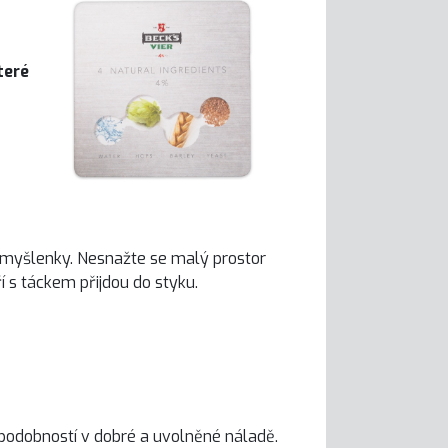
teré
ní myšlenky. Nesnažte se malý prostor
ří s táckem přijdou do styku.
ěpodobností v dobré a uvolněné náladě.