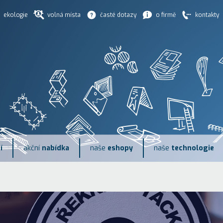
ekologie
volná místa
časté dotazy
o firmě
kontakty
í
akční
nabídka
naše
eshopy
naše
technologie