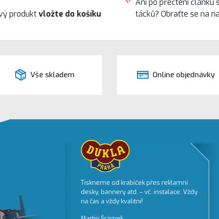
Ani po přečtení článku 
ový produkt
vložte do košíku
tácků? Obraťte se na n
Vše skladem
Online objednávky
isk,
Tiskneme od krabiček přes reklamní
J
bapro.cz je
desky, bannery atd. – vč. instalace. Vždy
s
ehlivého
na čas a vždy kvalitní!
k
příznivých cen.
b
Martin Šrámek