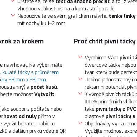
Ujistěte se, že se
text dá snadno přečíst
, a to i z vě
vhodnou velikost písma a kontrastní pozadí.
Nepoužívejte ve svém grafickém návrhu
tenké linky
mít odchylku 1–2 mm.
 krok za krokem
Proč chtít pivní táck
.
Vyrobíme Vám
pivní t
ete navrhovat. Na výběr máte
čtvercové tácky nejsou 
m
,
kulaté tácky s průměrem
tvar, který bude perfek
změry 93 mm x 93 mm
.
Umíme jednostranný i ob
boustranný) a
počet kusů
.
reklamní potenciál piv
vyberte možnost
Vytvořit
K výrobě pivních tácků 
100% primárních vláken
jako soubor z počítače nebo
také
pivní tácky z PVC
vrhovat od nuly
přímo v
plastové
pivní tácky s
te využít bohatou nabídku
Objednávky vyřizujeme 
ázků a dalších prvků včetně QR
Využijte možnost expre