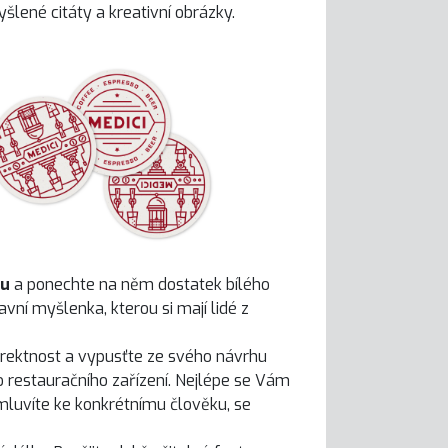
šlené citáty a kreativní obrázky.
ku
a ponechte na něm dostatek bílého
vní myšlenka, kterou si mají lidé z
rektnost a vypusťte ze svého návrhu
o restauračního zařízení. Nejlépe se Vám
 mluvíte ke konkrétnímu člověku, se